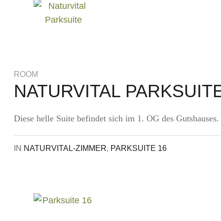
fil
r Modus
ROOM
NATURVITAL PARKSUIT
r Modus
Diese helle Suite befindet sich im 1. OG des Gutshauses.
IN
NATURVITAL-ZIMMER
,
PARKSUITE 16