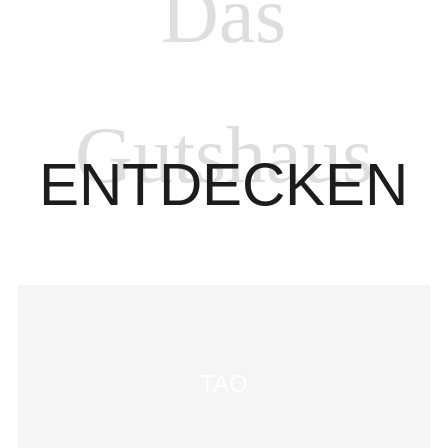
Das
Gutshaus
ENTDECKEN
TAO